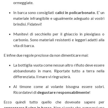
ormeggiate.
In barca sono consigliati
calici in policarbonato
. E’ un
materiale infrangibile e ugualmente adeguato ai vostri
brindisi. Fidatevi!
Munitevi di secchiello per il ghiaccio in plexiglass o
carbonio. Sono materiali resistenti e leggeri adatti alla
vita di barca.
E infine due regole preziose da non dimenticare mai:
La bottiglia vuota come nessun altro rifiuto deve essere
abbandonato in mare. Riportate tutto a terra nella
differenziata. Il mare vi ringrazierà.
Al timone come al volante bisogna essere sobri.
Ricordatevi di
degustare responsabilmente
!
Ecco quindi tutto quello che dovevate sapere per
apprezzare il vino in barca
. Non ci resta che augurarvi una