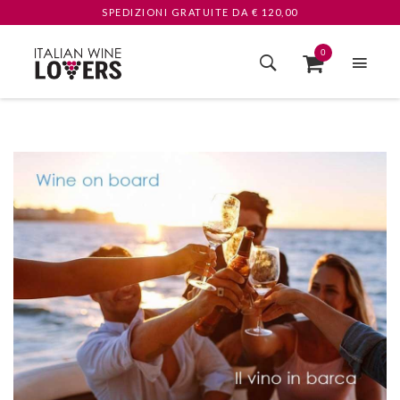
SPEDIZIONI GRATUITE
DA € 120,00
0