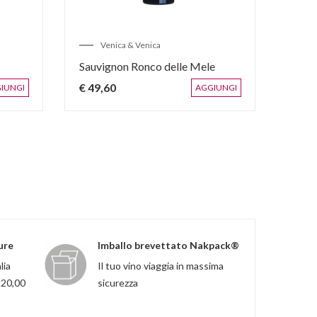
Venica & Venica
V
Sauvignon Ronco delle Mele
Pinot
€ 49,60
€ 19
IUNGI
AGGIUNGI
ure
Imballo brevettato Nakpack®
lia
Il tuo vino viaggia in massima
120,00
sicurezza