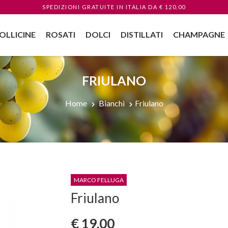
SPEDIZIONI GRATUITE
IN ITALIA
DA € 120,00
OLLICINE
ROSATI
DOLCI
DISTILLATI
CHAMPAGNE
FRIULANO
Home
Bianchi
Friulano
MARCO FELLUGA
Friulano
€ 19,00