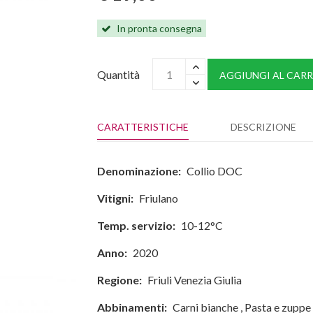
In pronta consegna
Quantità
AGGIUNGI AL CARR
CARATTERISTICHE
DESCRIZIONE
Denominazione:
Collio DOC
Vitigni:
Friulano
Temp. servizio:
10-12°C
Anno:
2020
Regione:
Friuli Venezia Giulia
Abbinamenti:
Carni bianche
,
Pasta e zuppe