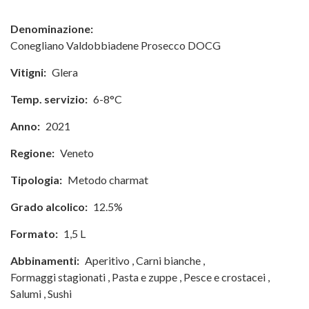
Denominazione:
Conegliano Valdobbiadene Prosecco DOCG
Vitigni:
Glera
Temp. servizio:
6-8°C
Anno:
2021
Regione:
Veneto
Tipologia:
Metodo charmat
Grado alcolico:
12.5%
Formato:
1,5 L
Abbinamenti:
Aperitivo
,
Carni bianche
,
Formaggi stagionati
,
Pasta e zuppe
,
Pesce e crostacei
,
Salumi
,
Sushi