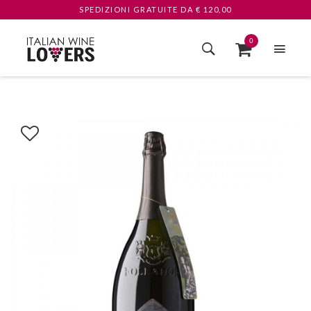
SPEDIZIONI GRATUITE
DA € 120,00
0