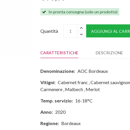
In pronta consegna (solo un prodotto)
Quantità
AGGIUNGI AL CARR
CARATTERISTICHE
DESCRIZIONE
Denominazione:
AOC Bordeaux
Vitigni:
Cabernet franc
,
Cabernet sauvigno
Carmenere
,
Malbech
,
Merlot
Temp. servizio:
16-18°C
Anno:
2020
Regione:
Bordeaux