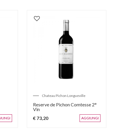
Chateau Pichon Longueville
C
Reserve de Pichon Comtesse 2°
Le Pe
Vin
Cases
€ 73,20
€ 91
IUNGI
AGGIUNGI