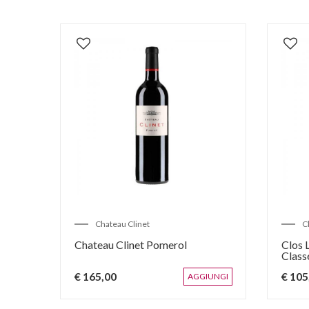
Chateau Clinet
C
u
Chateau Clinet Pomerol
Clos 
Class
€ 165,00
€ 105
IUNGI
AGGIUNGI