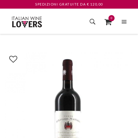
SPEDIZIONI GRATUITE
DA € 120,00
0