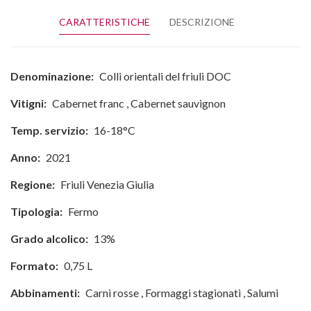
CARATTERISTICHE
DESCRIZIONE
Denominazione:
Colli orientali del friuli DOC
Vitigni:
Cabernet franc
,
Cabernet sauvignon
Temp. servizio:
16-18°C
Anno:
2021
Regione:
Friuli Venezia Giulia
Tipologia:
Fermo
Grado alcolico:
13%
Formato:
0,75 L
Abbinamenti:
Carni rosse
,
Formaggi stagionati
,
Salumi