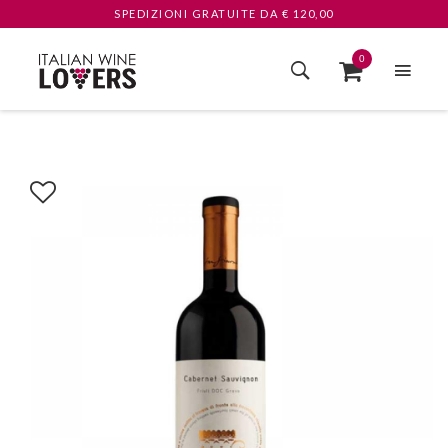
SPEDIZIONI GRATUITE
DA € 120,00
0