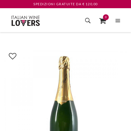
SPEDIZIONI GRATUITE
DA € 120,00
0