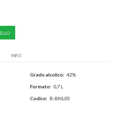
ELLO
INFO
Grado alcolico:
42%
Formato:
0,7 L
Codice:
B-BNL05