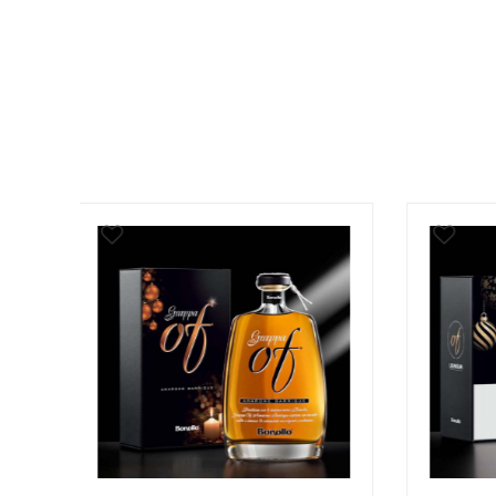
- 11%
- 5%