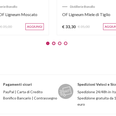
Distilleria LI.DI.A
Distillerie Bonollo
pa È Riserva di Cabernet 10
Grappa OF Ligneum Cru It
,20
€ 36,80
AGGIUNGI
AG
Pagamenti sicuri
Spedizioni Veloci e Sic
PayPal | Carta di Credito
Spedizione 24/48h in Ita
Bonifico Bancario | Contrassegno
Spedizione gratuita da 
euro