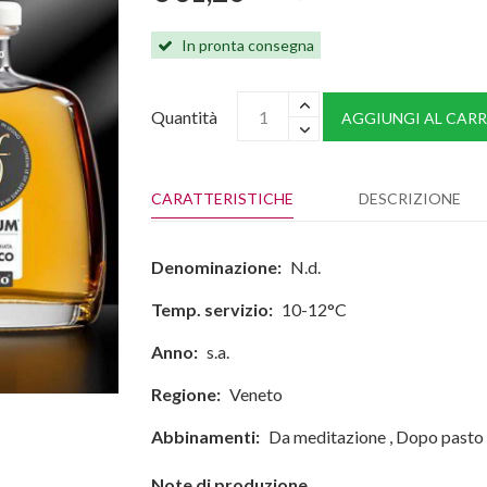
In pronta consegna
Quantità
AGGIUNGI AL CARR
CARATTERISTICHE
DESCRIZIONE
Denominazione:
N.d.
Temp. servizio:
10-12°C
Anno:
s.a.
Regione:
Veneto
Abbinamenti:
Da meditazione
,
Dopo pasto
Note di produzione