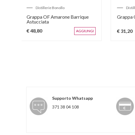
Distillerie Bonollo
ato
OF Ligneum Miele di Tiglio
Grap
anni
€ 66
€ 33,30
€ 35,00
GIUNGI
AGGIUNGI
Supporto Whatsapp
371 38 04 108