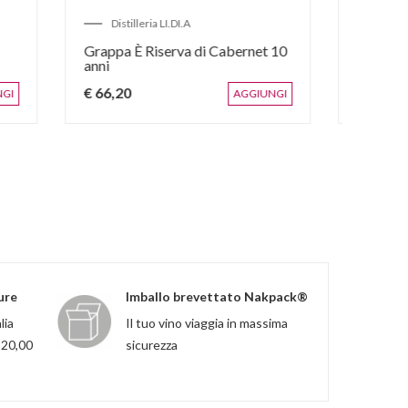
Distillerie Bonollo
aliae
Amaro OF Amarone Barrique
Grap
Astucciato
Mes
€ 36
€ 32,70
€ 34,40
GIUNGI
AGGIUNGI
ure
Imballo brevettato Nakpack®
lia
Il tuo vino viaggia in massima
120,00
sicurezza