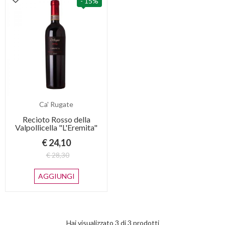
- 15%
Ca' Rugate
Recioto Rosso della
Valpollicella "L'Eremita"
€ 24,10
€ 28,30
AGGIUNGI
Hai visualizzato
3
di
3
prodotti