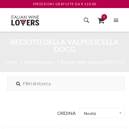
SPEDIZIONI GRATUITE
DA € 120,00
0
RECIOTO DELLA VALPOLICELLA
DOCG
Home
Denominazione
Recioto della valpolicella DOCG
Filtri di ricerca
ORDINA
Novità