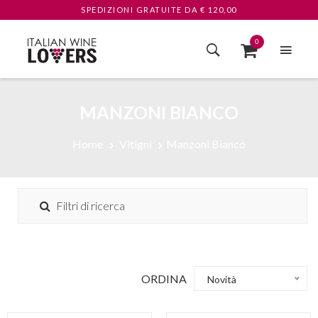
SPEDIZIONI GRATUITE
DA € 120,00
0
MANZONI BIANCO
Home
Vitigni
Manzoni Bianco
Filtri di ricerca
ORDINA
Novità