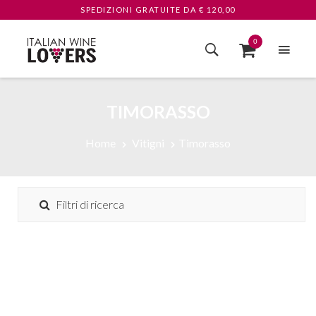
SPEDIZIONI GRATUITE
DA € 120,00
0
TIMORASSO
Home
Vitigni
Timorasso
Filtri di ricerca