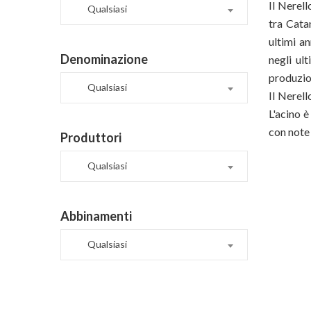
Il Nerell
Qualsiasi
tra Cata
ultimi a
Denominazione
negli ul
produzio
Qualsiasi
Il Nerel
L'acino è
con note 
Produttori
Qualsiasi
Abbinamenti
Qualsiasi