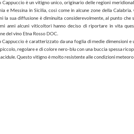
o Cappuccio è un vitigno unico, originario delle regioni meridionali
nia e Messina in Sicilia, così come in alcune zone della Calabria.
nni la sua diffusione è diminuita considerevolmente, al punto che 
timi anni alcuni viticoltori hanno deciso di riportare in vita qu
ne del vino Etna Rosso DOC.
lo Cappuccio è caratterizzato da una foglia di medie dimensioni e
 piccolo, regolare e di colore nero-blu con una buccia spessa rico
acidule. Questo vitigno è molto resistente alle condizioni meteoro