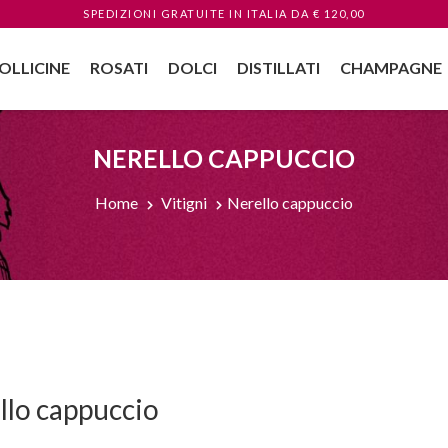
SPEDIZIONI GRATUITE
IN ITALIA
DA € 120,00
OLLICINE
ROSATI
DOLCI
DISTILLATI
CHAMPAGNE
NERELLO CAPPUCCIO
Home
Vitigni
Nerello cappuccio
llo cappuccio