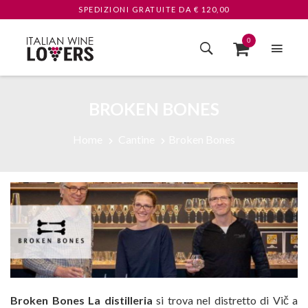
SPEDIZIONI GRATUITE
DA € 120,00
0
BROKEN BONES
Home
Cantine
Broken Bones
Broken Bones La distilleria
si trova nel distretto di Vič a