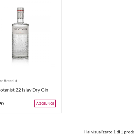
he Botanist
otanist 22 Islay Dry Gin
20
AGGIUNGI
Hai visualizzato
1
di
1
prodo