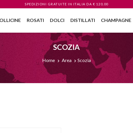
SPEDIZIONI GRATUITE
IN ITALIA
DA € 120,00
OLLICINE
ROSATI
DOLCI
DISTILLATI
CHAMPAGNE
SCOZIA
Home
Area
Scozia